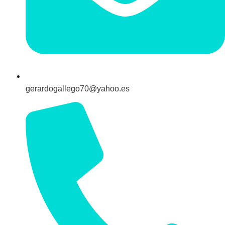
gerardogallego70@yahoo.es